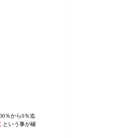
00％から0％迄
く
という事が確