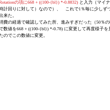
Rotationの項に668 + ((100-{bl}) *-0.8832)
 と入力（マイ
時計回りに対して）なので）、　これで1％毎に少しず
出来た。
消費の経過で確認してみた所、進みすぎだった（50％の
を668 + ((100-{bl}) *-0.78) に変更して再度
たのでこの数値に変更。