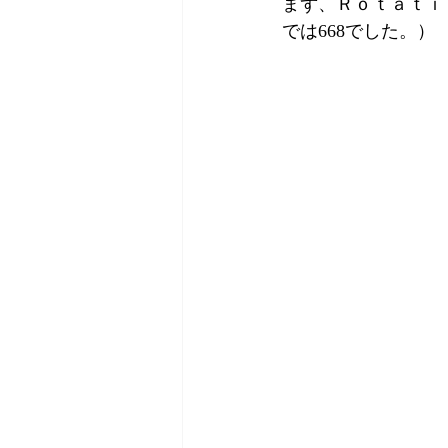
まず、Ｒｏｔａｔｉ
では668でした。