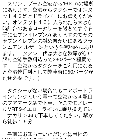
スワンナプーム空港から16ｋｍの場所
にあります。空港からタクシーでオンヌ
ット４６迄とドライバーにお伝えくださ
い。オンヌット４６に入られたら大きな
時計台のあるロータリーを過ぎてすぐ右
手にセブンイレブンがありますのでその
セブンイレブンの斜め向かいにあるクラ
ンムアン ルザーンという住宅地内にあり
ます。 タクシー代は大きな渋滞がない
限り空港手数料込みで230バーツ程度で
す。（空港からタクシーをご利用になる
と空港使用料として降車時に50バーツが
別途必要です。）
タクシーがない場合でもエアポートラ
インリンクという電車で空港から４駅目
のフアマーク駅で下車、そこでモノレー
ルMRTSイエローラインに乗り換えてシ
ーナカリン38で下車してください。駅か
ら徒歩１５分
事前にお知らせいただければ当社の