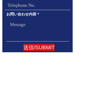
お問い合わせ内容
送信/SUBMIT
Addless：
88/273 Klangmuang Luzern Soi Onnut46
Sukhumvit 77 Road Onnut Suanluang Bangkok
10250
Email:
katayama@officekatayama.com
LINE ID: