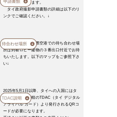
申請書類
うお願いいたします。
タイ政府撮影申請書類の詳細は以下のリ
ンクでご確認ください。↓
スワンナプーム国際空港での待ち合わせ場
待合わせ場所
所は到着ロビー建物の３番出口付近でお待
ちいたします。以下のマップをご参照下さ
い↓
2025年5月1日以降、タイへの入国にはタ
イ入国管理局管轄のTDAC（タイ デジタル
TDAC説明
アライバル カード）より発行されるQRコ
ードが必要になります。