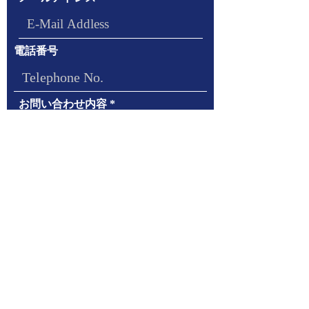
電話番号
お問い合わせ内容
送信/SUBMIT
Addless：
88/273 Klangmuang Luzern Soi Onnut46
Sukhumvit 77 Road Onnut Suanluang Bangkok
10250